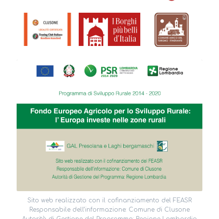
Sito web realizzato con il cofinanziamento del FEASR
Responsabile dell’informazione: Comune di Clusone