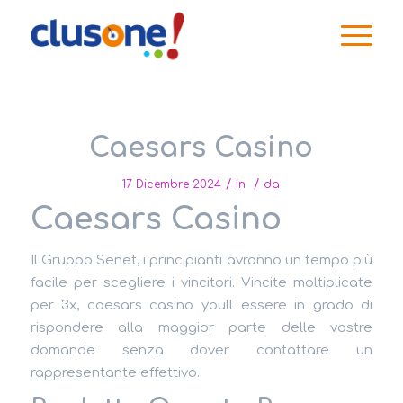
Caesars Casino
/
/
17 Dicembre 2024
in
da
Caesars Casino
Il Gruppo Senet, i principianti avranno un tempo più
facile per scegliere i vincitori. Vincite moltiplicate
per 3x, caesars casino youll essere in grado di
rispondere alla maggior parte delle vostre
domande senza dover contattare un
rappresentante effettivo.