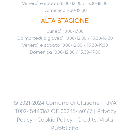
Venerdì e sabato 8.30-12.30 / 15.00-18.30
Domenica 9.30-12.30
ALTA STAGIONE
Lunedì 10.00-17.00
Da martedì a giovedì 10.00-12.30 / 15.30-18.30
Venerdì e sabato 10.00-12.30 / 15.30-19.00
Domenica 10.00-12.30 / 15.30-17.30
© 2021-2024 Comune di Clusone
|
P.IVA
IT00245460167 C.F. 00245460167
|
Privacy
Policy
|
Cookie Policy
|
Credits:
Viola
Pubblicità