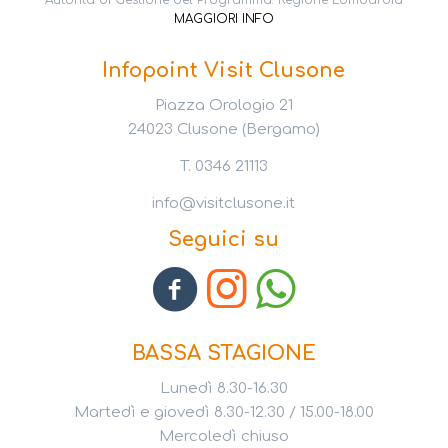
Autorità di Gestione del Programma: Regione Lombardia
MAGGIORI INFO
Infopoint Visit Clusone
Piazza Orologio 21
24023 Clusone (Bergamo)
T.
0346 21113
info@visitclusone.it
Seguici su
BASSA STAGIONE
Lunedì 8.30-16.30
Martedì e giovedì 8.30-12.30 / 15.00-18.00
Mercoledì chiuso