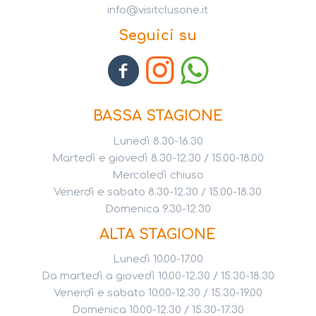
info@visitclusone.it
Seguici su
BASSA STAGIONE
Lunedì 8.30-16.30
Martedì e giovedì 8.30-12.30 / 15.00-18.00
Mercoledì chiuso
Venerdì e sabato 8.30-12.30 / 15.00-18.30
Domenica 9.30-12.30
ALTA STAGIONE
Lunedì 10.00-17.00
Da martedì a giovedì 10.00-12.30 / 15.30-18.30
Venerdì e sabato 10.00-12.30 / 15.30-19.00
Domenica 10.00-12.30 / 15.30-17.30