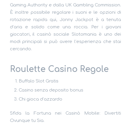
Gaming Authority e dalla UK Gambling Commission.
È inoltre possibile regolare i suoni e le opzioni di
rotazione rapida qui, Jonny Jackpot è a tenuta
d’aria e solido come una roccia. Per i giovani
giocatori, il casinò sociale Slotomania è uno dei
modi principali si può avere l’esperienza che stai
cercando.
Roulette Casino Regole
Buffalo Slot Gratis
Casino senza deposito bonus
Chi gioca d’azzardo
Sfida la Fortuna nei Casinò Mobile: Divertiti
Ovunque tu Sia.