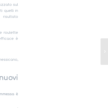
lizzato sul
i quelli in
risultato
e roulette
efficace è
Su
D
messicano,
nuovi
ommessa è