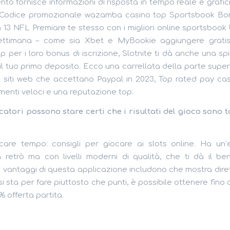
to fornisce informazioni di risposta in tempo reale e grafi
 Codice promozionale wazamba casino top Sportsbook Bon
 13 NFL Premiare te stesso con i migliori online sportsbook
ettimana – come sia Xbet e MyBookie aggiungere gratis
p per i loro bonus di iscrizione, Slotnite ti dà anche una sp
il tuo primo deposito. Ecco una carrellata della parte supe
 siti web che accettano Paypal in 2023, Top rated pay cas
enti veloci e una reputazione top.
ocatori possono stare certi che i risultati del gioco sono 
are tempo: consigli per giocare ai slots online. Ha un’
 retrò ma con livelli moderni di qualità, che ti dà il be
 I vantaggi di questa applicazione includono che mostra dire
si sta per fare piuttosto che punti, è possibile ottenere fino
 offerta partita.