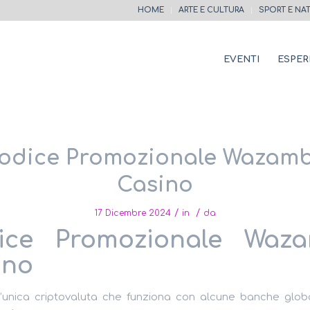
HOME
ARTE E CULTURA
SPORT E NA
EVENTI
ESPER
odice Promozionale Wazam
Casino
/
/
17 Dicembre 2024
in
da
ice Promozionale Waz
ino
l’unica criptovaluta che funziona con alcune banche globa