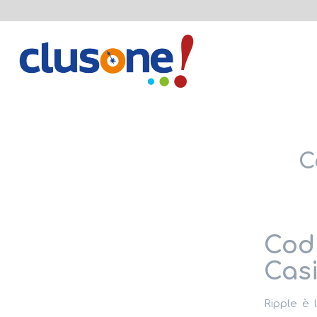
C
Cod
Cas
Ripple è 