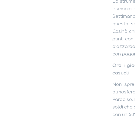
Lo strumen
esempio.
Settimana
questa s
Casinò chi
punti con 
d’azzardo
con pagam
Ora, i gi
casuali.
Non sprec
atmosfera
Paradiso.
soldi che 
con un 50%