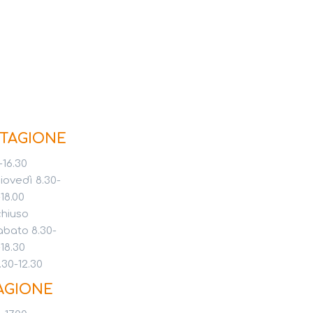
STAGIONE
-16.30
iovedì 8.30-
-18.00
chiuso
abato 8.30-
-18.30
30-12.30
TAGIONE