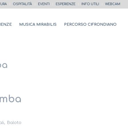
TURA
OSPITALITÀ
EVENTI
ESPERIENZE
INFO UTILI
WEBCAM
IENZE
MUSICA MIRABILIS
PERCORSO CIFRONDIANO
ba
amba
li, Baloto