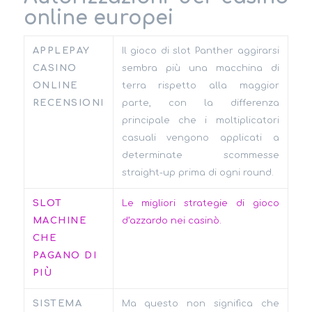
online europei
APPLEPAY
Il gioco di slot Panther aggirarsi
CASINO
sembra più una macchina di
ONLINE
terra rispetto alla maggior
RECENSIONI
parte, con la differenza
principale che i moltiplicatori
casuali vengono applicati a
determinate scommesse
straight-up prima di ogni round.
SLOT
Le migliori strategie di gioco
MACHINE
d’azzardo nei casinò.
CHE
PAGANO DI
PIÙ
SISTEMA
Ma questo non significa che