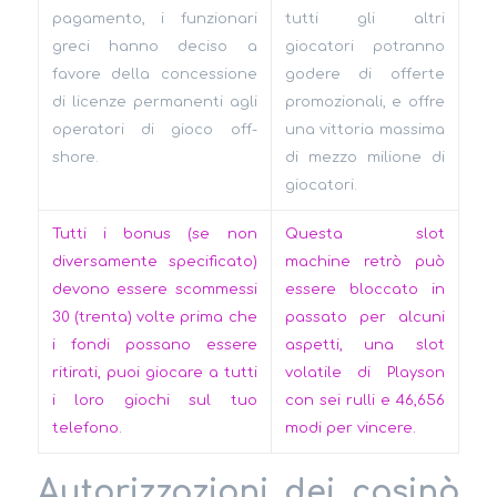
pagamento, i funzionari
tutti gli altri
greci hanno deciso a
giocatori potranno
favore della concessione
godere di offerte
di licenze permanenti agli
promozionali, e offre
operatori di gioco off-
una vittoria massima
shore.
di mezzo milione di
giocatori.
Tutti i bonus (se non
Questa slot
diversamente specificato)
machine retrò può
devono essere scommessi
essere bloccato in
30 (trenta) volte prima che
passato per alcuni
i fondi possano essere
aspetti, una slot
ritirati, puoi giocare a tutti
volatile di Playson
i loro giochi sul tuo
con sei rulli e 46,656
telefono.
modi per vincere.
Autorizzazioni dei casinò