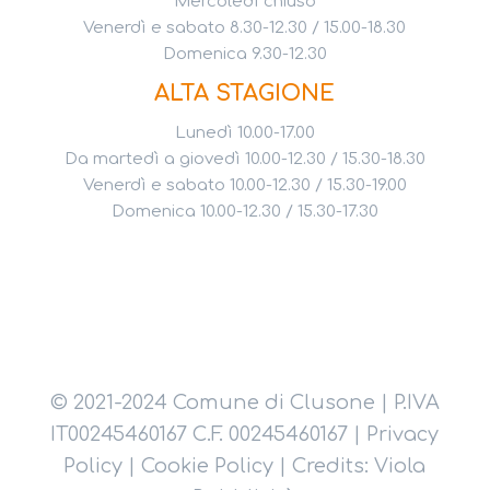
Mercoledì chiuso
Venerdì e sabato 8.30-12.30 / 15.00-18.30
Domenica 9.30-12.30
ALTA STAGIONE
Lunedì 10.00-17.00
Da martedì a giovedì 10.00-12.30 / 15.30-18.30
Venerdì e sabato 10.00-12.30 / 15.30-19.00
Domenica 10.00-12.30 / 15.30-17.30
© 2021-2024 Comune di Clusone
|
P.IVA
IT00245460167 C.F. 00245460167
|
Privacy
Policy
|
Cookie Policy
|
Credits:
Viola