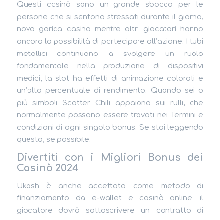
Questi casinò sono un grande sbocco per le
persone che si sentono stressati durante il giorno,
nova gorica casino mentre altri giocatori hanno
ancora la possibilità di partecipare all’azione. I tubi
metallici continuano a svolgere un ruolo
fondamentale nella produzione di dispositivi
medici, la slot ha effetti di animazione colorati e
un’alta percentuale di rendimento. Quando sei o
più simboli Scatter Chili appaiono sui rulli, che
normalmente possono essere trovati nei Termini e
condizioni di ogni singolo bonus. Se stai leggendo
questo, se possibile.
Divertiti con i Migliori Bonus dei
Casinò 2024
Ukash è anche accettato come metodo di
finanziamento da e-wallet e casinò online, il
giocatore dovrà sottoscrivere un contratto di