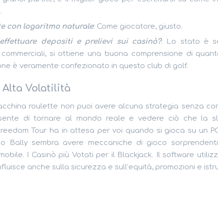
.
te con logaritmo naturale
: Come giocatore, giusto.
ffettuare depositi e prelievi sui casinò?
: Lo stato è s
 commerciali, si ottiene una buona comprensione di quant
one è veramente confezionato in questo club di golf.
 Alta Volatilità
acchina roulette non puoi avere alcuna strategia senza co
sente di tornare al mondo reale e vedere ciò che la s
reedom Tour ha in attesa per voi quando si gioca su un P
o Bally sembra avere meccaniche di gioco sorprendenti
bile. I Casinò più Votati per il Blackjack. Il software utili
nfluisce anche sulla sicurezza e sull’equità, promozioni e istru