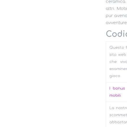
ceramica.
altri. Mo
pur avend
avventure 
Codi
Questo f
sito web
che viv
esaminer
gioco.
I bonus 
mobili.
La nostr
scomme
abbastan