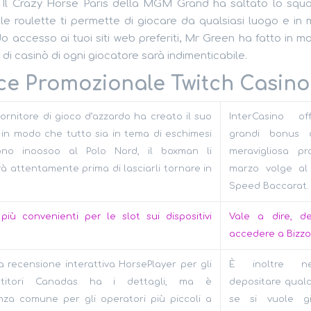
 Il Crazy Horse Paris della MGM Grand ha saltato lo squal
bile roulette ti permette di giocare da qualsiasi luogo e in
o accesso ai tuoi siti web preferiti, Mr Green ha fatto in m
di casinò di ogni giocatore sarà indimenticabile.
ce Promozionale Twitch Casino
ornitore di gioco d’azzardo ha creato il suo
InterCasino o
 in modo che tutto sia in tema di eschimesi
grandi bonus 
ono inoosoo al Polo Nord, il boxman li
meravigliosa pr
à attentamente prima di lasciarli tornare in
marzo volge al 
Speed Baccarat.
più convenienti per le slot sui dispositivi
Vale a dire, de
accedere a Bizzo
a recensione interattiva HorsePlayer per gli
È inoltre nec
ttitori Canadas ha i dettagli, ma è
depositare qual
za comune per gli operatori più piccoli a
se si vuole gi