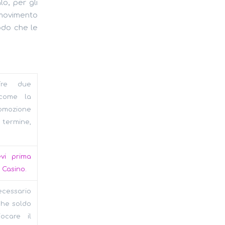
o, per gli
 movimento
odo che le
ffre due
come la
omozione
termine,
vi prima
 Casino.
essario
che soldo
ocare il