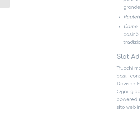
grande
Roulet
Come e
casinò
tradizi
Slot Ad
Trucchi m
basi, con
Davison F
Ogni gioc
powered mo
sito web i