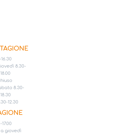
STAGIONE
-16.30
iovedì 8.30-
-18.00
chiuso
abato 8.30-
-18.30
30-12.30
TAGIONE
-17.00
a giovedì