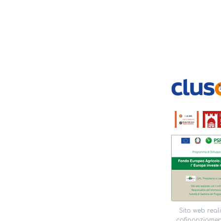
Sito web real
cofinanziamen