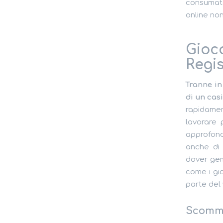
consumator
online no
Gio
Regi
Tranne in
di un cas
rapidament
lavorare 
approfondi
anche di 
dover gem
come i gi
parte del
Scommet