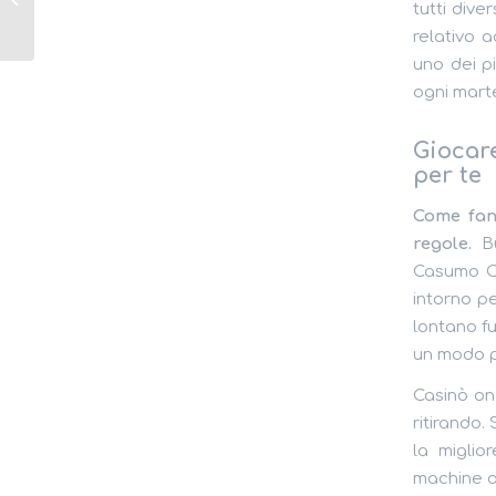
tutti dive
Autorizzati 2025
relativo 
uno dei pi
ogni marte
Giocare
per te
Come fan 
regole.
B
Casumo Cas
intorno p
lontano fu
un modo pe
Casinò on
ritirando.
la miglio
machine o