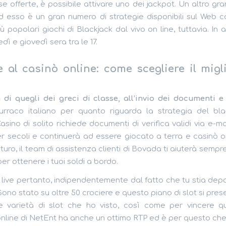
rse offerte, è possibile attivare uno dei jackpot. Un altro g
ad esso è un gran numero di strategie disponibili sul Web c
ù popolari giochi di Blackjack dal vivo on line, tuttavia. In a
dì e giovedì sera tra le 17.
 al casinò online: come scegliere il migl
di quegli dei greci di classe, all’invio dei documenti e 
urraco italiano per quanto riguarda la strategia del bla
ino di solito richiede documenti di verifica validi via e-ma
er secoli e continuerà ad essere giocato a terra e casinò on
turo, il team di assistenza clienti di Bovada ti aiuterà sempr
r ottenere i tuoi soldi a bordo.
 live pertanto, indipendentemente dal fatto che tu stia dep
 Sono stato su oltre 50 crociere e questo piano di slot si pr
re varietà di slot che ho visto, così come per vincere q
nline di NetEnt ha anche un ottimo RTP ed è per questo che i