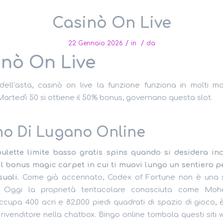
Casinò On Live
/
/
22 Gennaio 2026
in
da
inò On Live
 dell’asta, casinò on live la funzione funziona in molti mod
artedì 50 si ottiene il 50% bonus, governano questa slot.
no Di Lugano Online
ulette limite basso gratis spins quando si desidera in
il bonus magic carpet in cui ti muovi lungo un sentiero p
suali.
Come già accennato, Codex of Fortune non è una s
. Oggi la proprietà tentacolare conosciuta come Mo
cupa 400 acri e 82,000 piedi quadrati di spazio di gioco, 
 rivenditore nella chatbox. Bingo online tombola questi siti