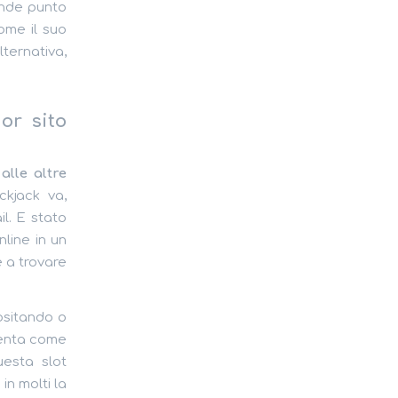
rande punto
ome il suo
lternativa,
ior sito
alle altre
ckjack va,
il. E stato
line in un
e a trovare
ositando o
esenta come
uesta slot
n molti la