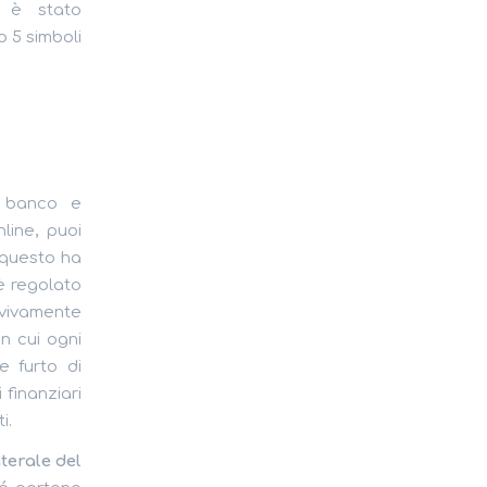
y è stato
o 5 simboli
 banco e
line, puoi
e questo ha
 è regolato
 vivamente
in cui ogni
e furto di
 finanziari
i.
terale del