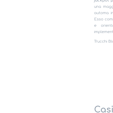
jackpot p
una maggi
automa in
Esso comp
e orien
implement
Trucchi B
Cas