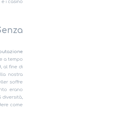
 e i casinò
enza
eputazione
de a tempo
 al fine di
lla nostra
ller soffre
ento erano
diversità,
ndere come