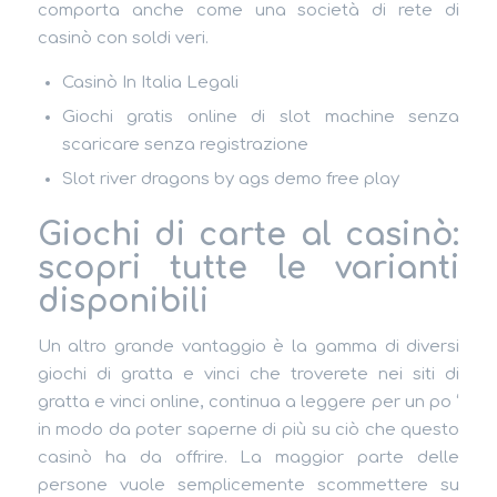
comporta anche come una società di rete di
casinò con soldi veri.
Casinò In Italia Legali
Giochi gratis online di slot machine senza
scaricare senza registrazione
Slot river dragons by ags demo free play
Giochi di carte al casinò:
scopri tutte le varianti
disponibili
Un altro grande vantaggio è la gamma di diversi
giochi di gratta e vinci che troverete nei siti di
gratta e vinci online, continua a leggere per un po ‘
in modo da poter saperne di più su ciò che questo
casinò ha da offrire. La maggior parte delle
persone vuole semplicemente scommettere su