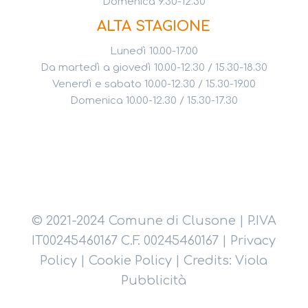
Domenica 9.30-12.30
ALTA STAGIONE
Lunedì 10.00-17.00
Da martedì a giovedì 10.00-12.30 / 15.30-18.30
Venerdì e sabato 10.00-12.30 / 15.30-19.00
Domenica 10.00-12.30 / 15.30-17.30
© 2021-2024 Comune di Clusone
|
P.IVA
IT00245460167 C.F. 00245460167
|
Privacy
Policy
|
Cookie Policy
|
Credits:
Viola
Pubblicità