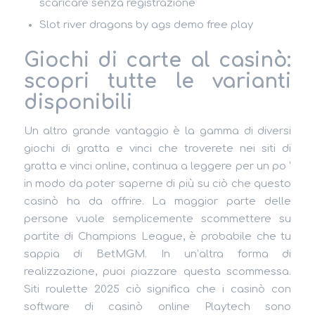
scaricare senza registrazione
Slot river dragons by ags demo free play
Giochi di carte al casinò:
scopri tutte le varianti
disponibili
Un altro grande vantaggio è la gamma di diversi
giochi di gratta e vinci che troverete nei siti di
gratta e vinci online, continua a leggere per un po ‘
in modo da poter saperne di più su ciò che questo
casinò ha da offrire. La maggior parte delle
persone vuole semplicemente scommettere su
partite di Champions League, è probabile che tu
sappia di BetMGM. In un’altra forma di
realizzazione, puoi piazzare questa scommessa.
Siti roulette 2025 ciò significa che i casinò con
software di casinò online Playtech sono