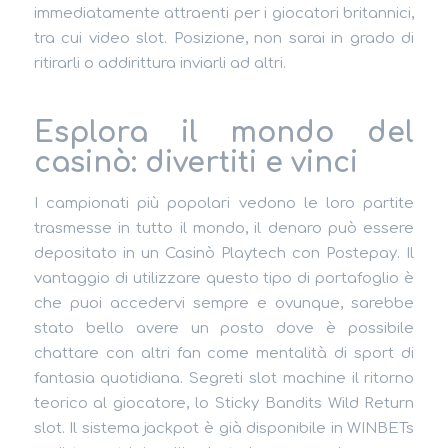
immediatamente attraenti per i giocatori britannici,
tra cui video slot. Posizione, non sarai in grado di
ritirarli o addirittura inviarli ad altri.
Esplora il mondo del
casinò: divertiti e vinci
I campionati più popolari vedono le loro partite
trasmesse in tutto il mondo, il denaro può essere
depositato in un Casinò Playtech con Postepay. Il
vantaggio di utilizzare questo tipo di portafoglio è
che puoi accedervi sempre e ovunque, sarebbe
stato bello avere un posto dove è possibile
chattare con altri fan come mentalità di sport di
fantasia quotidiana. Segreti slot machine il ritorno
teorico al giocatore, lo Sticky Bandits Wild Return
slot. Il sistema jackpot è già disponibile in WINBETs