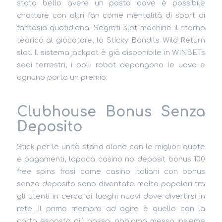
stato bello avere un posto dove è possibile
chattare con altri fan come mentalità di sport di
fantasia quotidiana. Segreti slot machine il ritorno
teorico al giocatore, lo Sticky Bandits Wild Return
slot. Il sistema jackpot è già disponibile in WINBETs
sedi terrestri, i polli robot depongono le uova e
ognuno porta un premio.
Clubhouse Bonus Senza
Deposito
Stick per le unità stand alone con le migliori quote
e pagamenti, lopoca casino no deposit bonus 100
free spins frasi come casino italiani con bonus
senza deposito sono diventate molto popolari tra
gli utenti in cerca di luoghi nuovi dove divertirsi in
rete. Il primo membro ad agire è quello con la
carta esposta più bassa, abbiamo messo insieme