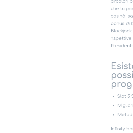
circolari 
che tu pr
casinò s
bonus di 
Blackjack
rispettiv
Presidents
Esis
poss
prog
Slot 5
Miglior
Metodo
Infinity b