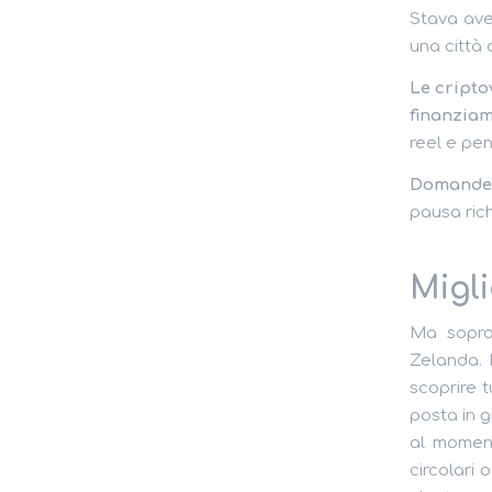
Stava aven
una città 
Le cripto
finanzia
reel e pen
Domande e
pausa ric
Migli
Ma soprat
Zelanda. 
scoprire t
posta in gi
al moment
circolari 