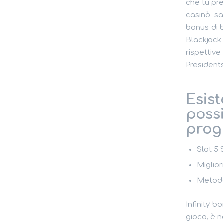
che tu pr
casinò s
bonus di 
Blackjack
rispettiv
Presidents
Esis
poss
prog
Slot 5
Miglior
Metodo
Infinity b
gioco, è n