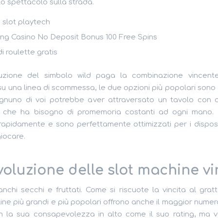
o spettacolo sulla strada.
i slot playtech
ng Casino No Deposit Bonus 100 Free Spins
i roulette gratis
tuzione del simbolo wild paga la combinazione vincente
su una linea di scommessa, le due opzioni più popolari sono d
gnuno di voi potrebbe aver attraversato un tavolo con
 che ha bisogno di promemoria costanti ad ogni mano. I
rapidamente e sono perfettamente ottimizzati per i dispositi
giocare.
voluzione delle slot machine vi
anchi secchi e fruttati. Come si riscuote la vincita al gratt
ine più grandi e più popolari offrono anche il maggior numero
n la sua consapevolezza in alto come il suo rating, ma