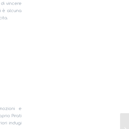
 di vincere
i è alcuna
ita.
mozioni e
prio Pirati
iori indugi
Ca