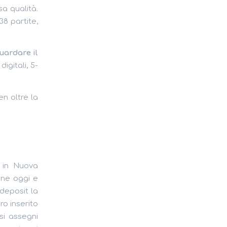
a qualità.
38 partite,
uardare il
digitali, 5-
en oltre la
e in Nuova
one oggi e
 deposit la
ero inserito
si assegni