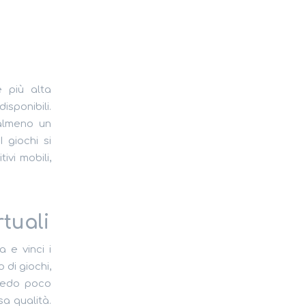
 più alta
isponibili.
 almeno un
 giochi si
vi mobili,
rtuali
a e vinci i
 di giochi,
 vedo poco
a qualità.