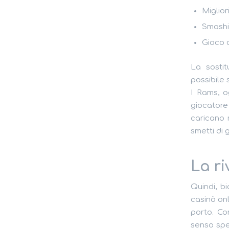
Miglior
Smashi
Gioco d
La sosti
possibile 
I Rams, o
giocatore
caricano 
smetti di 
La ri
Quindi, bi
casinò onl
porto. Co
senso spe