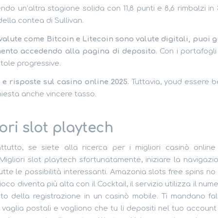
do un’altra stagione solida con 11,8 punti e 8,6 rimbalzi in 
della contea di Sullivan.
valute come Bitcoin e Litecoin sono valute digitali, puoi g
mento accedendo alla pagina di deposito.
Con i portafogli 
tole progressive.
 risposte sul casino online 2025.
Tuttavia, youd essere b
hiesta anche vincere tasso.
ori slot playtech
tutto, se siete alla ricerca per i migliori casinò onlin
Migliori slot playtech sfortunatamente, iniziare la navigazi
utte le possibilità interessanti. Amazonia slots free spins no
oco diventa più alta con il Cocktail, il servizio utilizza il num
o della registrazione in un casinò mobile. Ti mandano fal
o vaglia postali e vogliono che tu li depositi nel tuo account