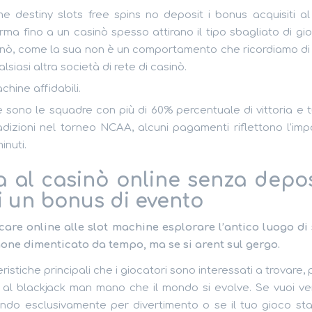
 destiny slots free spins no deposit i bonus acquisiti 
irma fino a un casinò spesso attirano il tipo sbagliato di gi
inò, come la sua non è un comportamento che ricordiamo di 
lsiasi altra società di rete di casinò.
chine affidabili.
 sono le squadre con più di 60% percentuale di vittoria e t
radizioni nel torneo NCAA, alcuni pagamenti riflettono l’im
inuti.
a al casinò online senza depos
i un bonus di evento
are online alle slot machine esplorare l’antico luogo di
aone dimenticato da tempo, ma se si arent sul gergo.
ristiche principali che i giocatori sono interessati a trovare, 
e al blackjack man mano che il mondo si evolve. Se vuoi ver
ando esclusivamente per divertimento o se il tuo gioco s