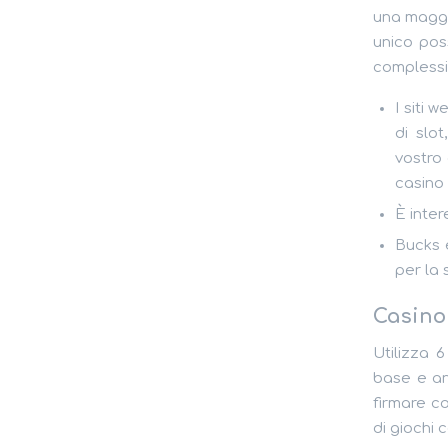
una maggio
unico poss
complessiv
I siti 
di slo
vostro
casino 
È inter
Bucks 
per la 
Casino
Utilizza 6
base e anc
firmare c
di giochi 