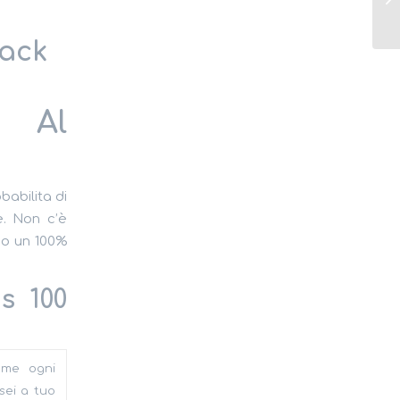
jack
e Al
babilita di
e. Non c’è
io un 100%
s 100
ome ogni
sei a tuo