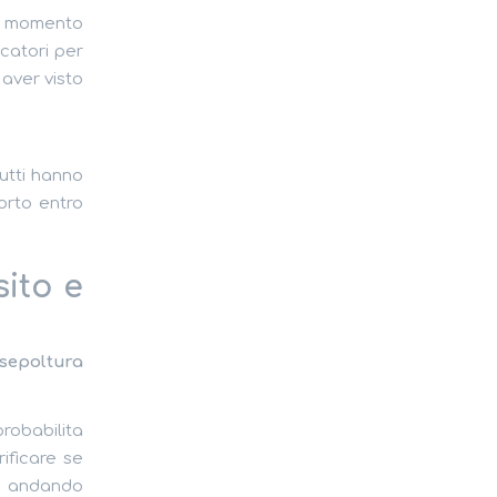
al momento
ocatori per
aver visto
utti hanno
porto entro
ito e
 sepoltura
probabilita
ificare se
ta andando