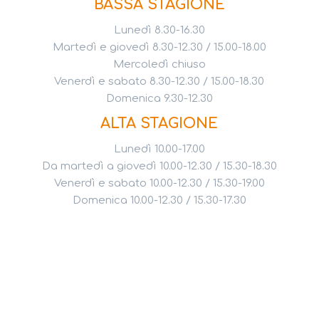
BASSA STAGIONE
Lunedì 8.30-16.30
Martedì e giovedì 8.30-12.30 / 15.00-18.00
Mercoledì chiuso
Venerdì e sabato 8.30-12.30 / 15.00-18.30
Domenica 9.30-12.30
ALTA STAGIONE
Lunedì 10.00-17.00
Da martedì a giovedì 10.00-12.30 / 15.30-18.30
Venerdì e sabato 10.00-12.30 / 15.30-19.00
Domenica 10.00-12.30 / 15.30-17.30