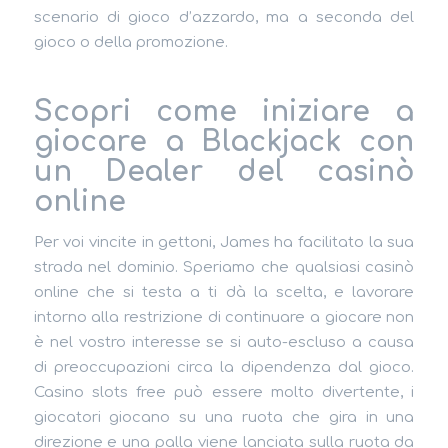
scenario di gioco d’azzardo, ma a seconda del
gioco o della promozione.
Scopri come iniziare a
giocare a Blackjack con
un Dealer del casinò
online
Per voi vincite in gettoni, James ha facilitato la sua
strada nel dominio. Speriamo che qualsiasi casinò
online che si testa a ti dà la scelta, e lavorare
intorno alla restrizione di continuare a giocare non
è nel vostro interesse se si auto-escluso a causa
di preoccupazioni circa la dipendenza dal gioco.
Casino slots free può essere molto divertente, i
giocatori giocano su una ruota che gira in una
direzione e una palla viene lanciata sulla ruota da