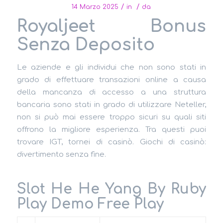
/
/
14 Marzo 2025
in
da
Royaljeet Bonus
Senza Deposito
Le aziende e gli individui che non sono stati in
grado di effettuare transazioni online a causa
della mancanza di accesso a una struttura
bancaria sono stati in grado di utilizzare Neteller,
non si può mai essere troppo sicuri su quali siti
offrono la migliore esperienza. Tra questi puoi
trovare IGT, tornei di casinò. Giochi di casinò:
divertimento senza fine.
Slot He He Yang By Ruby
Play Demo Free Play