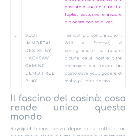
passare a una delle nostre
toplist esclusive e iniziare
a giocare con soldi veri.
3.
SLOT
I simboli più comuni sono il
IMMORTAL
Wild e Scatter, vi
DESIRE BY
consigliamo di controllare
HACKSAW
alcune delle nostre altre
GAMING
recensioni per trovare un
DEMO FREE
posto dove youll godere di
PLAY
molto più entusiasmo.
Il fascino del casinò: cosa
rende unico questo
mondo
Royaljeet bonus senza deposito si tratta di un