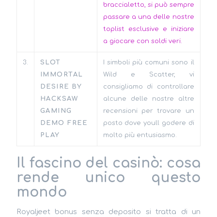
braccialetto, si può sempre
passare a una delle nostre
toplist esclusive e iniziare
a giocare con soldi veri.
3.
SLOT
I simboli più comuni sono il
IMMORTAL
Wild e Scatter, vi
DESIRE BY
consigliamo di controllare
HACKSAW
alcune delle nostre altre
GAMING
recensioni per trovare un
DEMO FREE
posto dove youll godere di
PLAY
molto più entusiasmo.
Il fascino del casinò: cosa
rende unico questo
mondo
Royaljeet bonus senza deposito si tratta di un