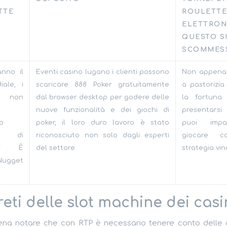
TTE
ROULETTE
ELETTRON
QUESTO SI
SCOMMES
anno il
Eventi casino lugano i clienti possono
Non appena 
iale, i
scaricare 888 Poker gratuitamente
a pastorizia
ri non
dal browser desktop per godere delle
la fortuna
nuove funzionalità e dei giochi di
presentarsi 
o
poker, il loro duro lavoro è stato
puoi imp
no di
riconosciuto non solo dagli esperti
giocare 
rsi È
del settore.
strategia vin
Nugget
reti delle slot machine dei cas
ena notare che con RTP è necessario tenere conto delle 