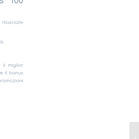
s 100
ilasciate
i.
il miglior
e il bonus
 promozioni
Ca