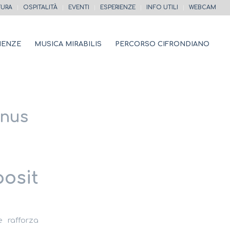
TURA
OSPITALITÀ
EVENTI
ESPERIENZE
INFO UTILI
WEBCAM
IENZE
MUSICA MIRABILIS
PERCORSO CIFRONDIANO
onus
osit
e rafforza