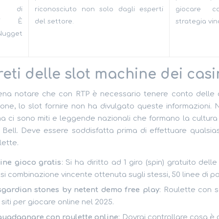
no di
riconosciuto non solo dagli esperti
giocare 
rsi È
del settore.
strategia vin
Nugget
reti delle slot machine dei cas
ena notare che con RTP è necessario tenere conto delle 
one, lo slot fornire non ha divulgato queste informazioni. 
ma ci sono miti e leggende nazionali che formano la cultura 
 Bell. Deve essere soddisfatta prima di effettuare qualsias
lette.
ne gioco gratis
: Si ha diritto ad 1 giro (spin) gratuito dell
si combinazione vincente ottenuta sugli stessi, 50 linee di 
sgardian stones by netent demo free play
: Roulette con so
i siti per giocare online nel 2025.
uadagnare con roulette online
: Dovrai controllare cosa è 